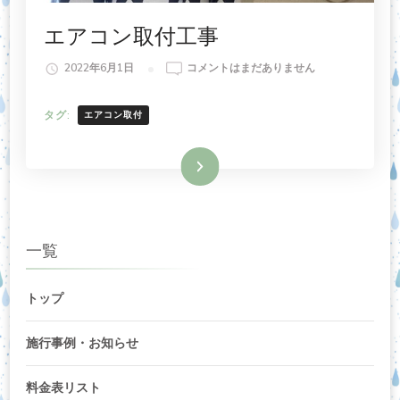
エアコン取付工事
エ
2022年6月1日
コメントはまだありません
ア
コ
タグ:
エアコン取付
ン
取
付
続きを読む
工
事
へ
の
一覧
トップ
施行事例・お知らせ
料金表リスト