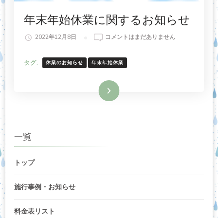
年末年始休業に関するお知らせ
年
2022年12月8日
コメントはまだありません
末
年
タグ:
休業のお知らせ
年末年始休業
始
休
業
続きを読む
に
関
す
る
一覧
お
知
ら
トップ
せ
へ
施行事例・お知らせ
の
料金表リスト